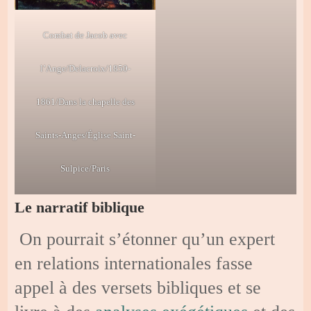
Combat de Jacob avec
l’Ange/Delacroix/1850-
1861/Dans la chapelle des
Saints-Anges/Église Saint-
Sulpice/Paris
Le narratif biblique
On pourrait s’étonner qu’un expert
en relations internationales fasse
appel à des versets bibliques et se