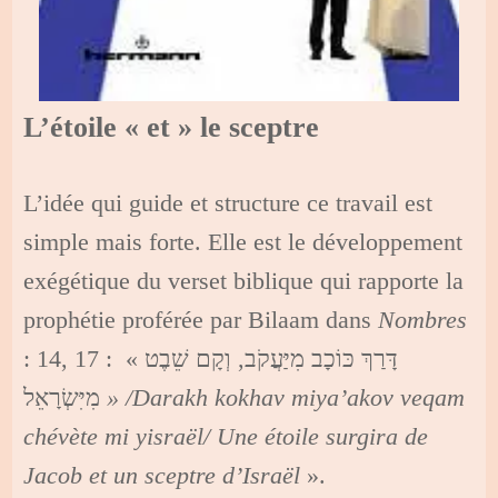
L’étoile « et » le sceptre
L’idée qui guide et structure ce travail est
simple mais forte. Elle est le développement
exégétique du verset biblique qui rapporte la
prophétie proférée par Bilaam dans
Nombres
: 14, 17 : « דָּרַךְ כּוֹכָב מִיַּעֲקֹב, וְקָם שֵׁבֶט
מִיִּשְׂרָאֵל
» /Darakh kokhav miya’akov veqam
chévète mi yisraël/ Une étoile surgira de
Jacob et un sceptre d’Israël
».