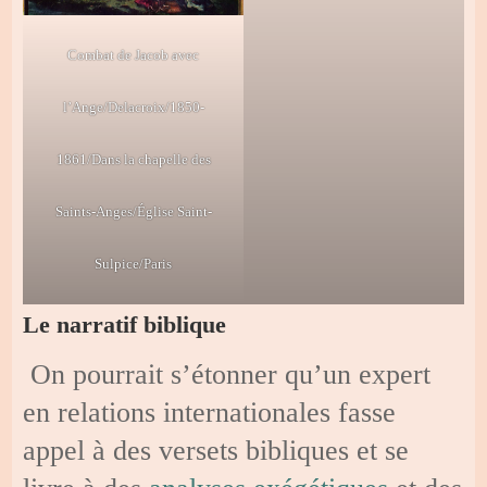
Combat de Jacob avec
l’Ange/Delacroix/1850-
1861/Dans la chapelle des
Saints-Anges/Église Saint-
Sulpice/Paris
Le narratif biblique
On pourrait s’étonner qu’un expert
en relations internationales fasse
appel à des versets bibliques et se