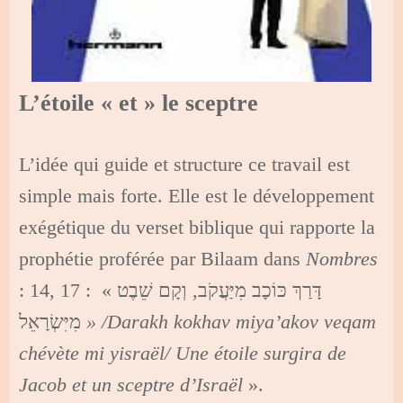
L’étoile « et » le sceptre
L’idée qui guide et structure ce travail est
simple mais forte. Elle est le développement
exégétique du verset biblique qui rapporte la
prophétie proférée par Bilaam dans
Nombres
: 14, 17 : « דָּרַךְ כּוֹכָב מִיַּעֲקֹב, וְקָם שֵׁבֶט
מִיִּשְׂרָאֵל
» /Darakh kokhav miya’akov veqam
chévète mi yisraël/ Une étoile surgira de
Jacob et un sceptre d’Israël
».