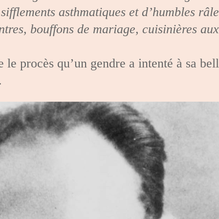
 sifflements asthmatiques et d’humbles râl
antres, bouffons de mariage, cuisinières au
 le procès qu’un gendre a intenté à sa bel
.