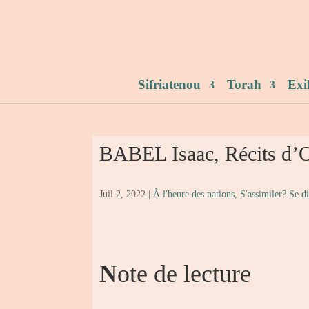
Sifriatenou
Torah
Exi
BABEL Isaac, Récits d’O
Juil 2, 2022
|
À l'heure des nations
,
S'assimiler? Se d
N
ote de lecture