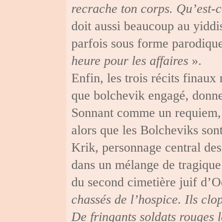
recrache ton corps. Qu’est-c
doit aussi beaucoup au yiddis
parfois sous forme parodiqu
heure pour les affaires
».
Enfin, les trois récits finaux
que bolchevik engagé, donne
Sonnant comme un requiem, ce
alors que les Bolcheviks son
Krik, personnage central des
dans un mélange de tragique
du second cimetière juif d’O
chassés de l’hospice. Ils clo
De fringants soldats rouges l