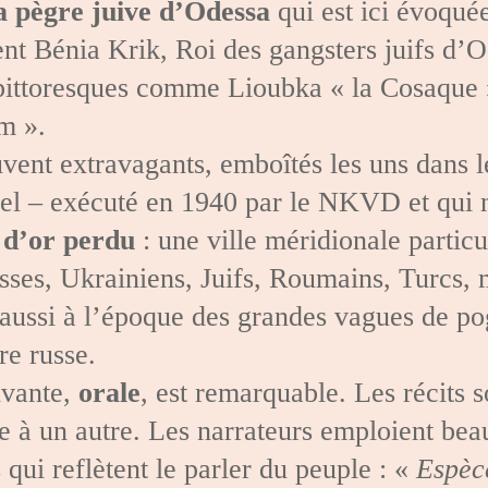
a pègre juive d’Odessa
qui est ici évoquée
ent Bénia Krik, Roi des gangsters juifs d’O
pittoresques comme Lioubka « la Cosaque 
m ».
uvent extravagants, emboîtés les uns dans l
bel – exécuté en 1940 par le NKVD et qui 
 d’or perdu
: une ville méridionale partic
ses, Ukrainiens, Juifs, Roumains, Turcs, 
 aussi à l’époque des grandes vagues de po
re russe.
ivante,
orale
, est remarquable. Les récits 
te à un autre. Les narrateurs emploient be
qui reflètent le parler du peuple : «
Espèce