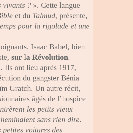
 vivants ?
». Cette langue
ible
et du
Talmud
, présente,
 temps pour la rigolade et une
 poignants. Isaac Babel, bien
ste,
sur
l
a Révolution
.
Ils ont lieu après 1917,
écution du gangster Bénia
ïm Gratch. Un autre récit,
ionnaires âgés de l’hospice
trèrent les petits vieux
cheminaient sans rien dire.
 petites voitures des