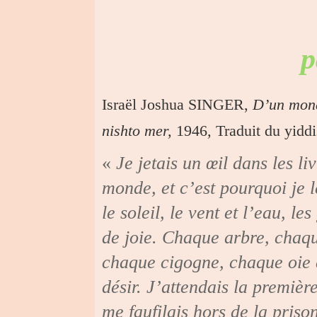
p
Israël Joshua SINGER,
D’un mond
nishto mer,
1946
,
Traduit du yidd
«
Je jetais un œil dans les l
monde, et c’est pourquoi je le
le soleil, le vent et l’eau, 
de joie. Chaque arbre, chaqu
chaque cigogne, chaque oie a
désir. J’attendais la premiè
me faufilais hors de la priso