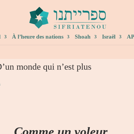
l
À l’heure des nations
Shoah
Israël
AP
’un monde qui n’est plus
s
Comme un voleur
…