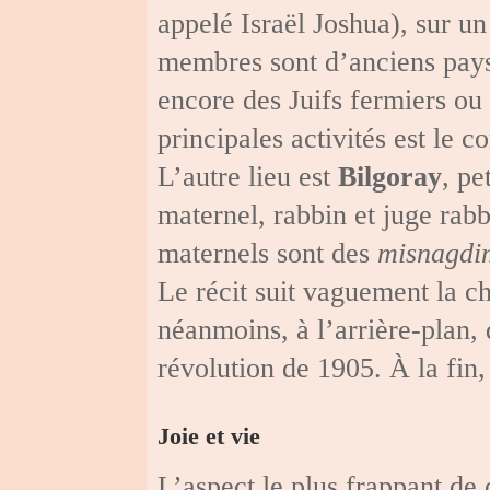
appelé Israël Joshua), sur un
membres sont d’anciens paysa
encore des Juifs fermiers ou 
principales activités est le c
L’autre lieu est
Bilgoray
, pe
maternel, rabbin et juge rabb
maternels sont des
misnagdi
Le récit suit vaguement la c
néanmoins, à l’arrière-plan, 
révolution de 1905. À la fin,
Joie et vie
L’aspect le plus frappant de