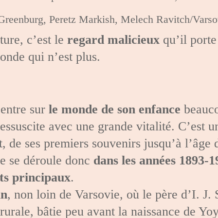
 Greenburg, Peretz Markish, Melech Ravitch/Varso
ure, c’est le
regard malicieux
qu’il porte
onde qui n’est plus.
centre sur
le monde de son enfance
beauco
ressuscite avec une grande vitalité. C’est u
nt, de ses premiers souvenirs jusqu’à l’âge
ge se déroule donc
dans les années 1893-1
ts principaux
.
in
, non loin de Varsovie, où le père d’I. J.
urale, bâtie peu avant la naissance de Yoys