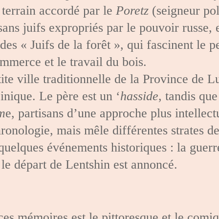
 terrain accordé par le
Poretz
(seigneur po
ns juifs expropriés par le pouvoir russe, e
des « Juifs de la forêt », qui fascinent le 
ommerce et le travail du bois.
tite ville traditionnelle de la Province de 
inique. Le père est un ‘
hasside
, tandis que
m
e, partisans d’une approche plus intellect
hronologie, mais mêle différentes strates d
quelques événements historiques : la guerr
 le départ de Lentshin est annoncé.
 ces mémoires est le pittoresque et le com