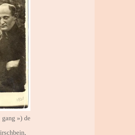
e gang ») de
irschbein,