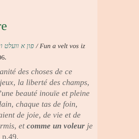
re
פון א וועלט ו
/ Fun a velt vos iz
06.
vanité des choses de ce
 jeux, la liberté des champs,
d’une beauté inouïe et pleine
ain, chaque tas de foin,
ent de joie, de vie et de
ormis, et
comme un voleur
je
 p.49.