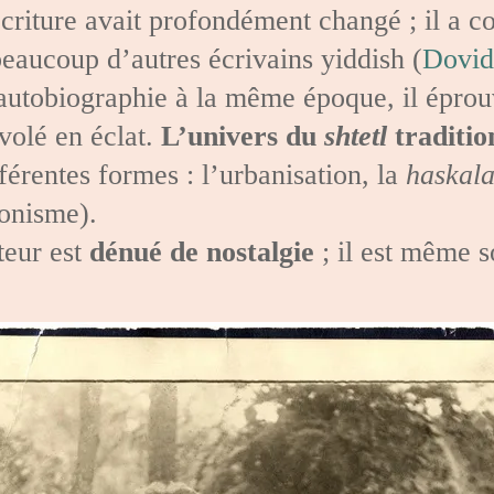
écriture avait profondément changé ; il a co
aucoup d’autres écrivains yiddish (
Dovid
 autobiographie à la même époque, il éprou
volé en éclat.
L’univers du
shtetl
traditio
fférentes formes : l’urbanisation, la
haskal
ionisme).
teur est
dénué de nostalgie
; il est même s