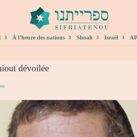
l
À l’heure des nations
Shoah
Israël
AP
out dévoilée
res